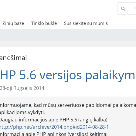
Žinių bazė
Tinklo būklė
Susisiekite su mumis
anešimai
HP 5.6 versijos palaiky
28-oji Rugsėjis 2014
Informuojame, kad mūsų serveriuose papildomai palaikoma n
aplikacijoms vykdyti.
Daugiau informacijos apie PHP 5.6 (anglų kalba):
http://php.net/archive/2014.php#id2014-08-28-1
Informacija apie PHP aplinkos (versijos) keitimą: