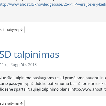
http://www.ahost.lt/knowledgebase/25/PHP-versijos-ir-j-kei
sti skaitymą
SD talpinimas
11-oji Rugpjūtis 2013
Nuo šiol talpinimo paslaugoms teikti pradėjome naudoti Intel
kurie pasižymi ypač dideliu patikimumu bei už įprastinius ki
didesne sparta! Naujieji talpinimo planai:http://www.ahost.lt
sti skaitymą