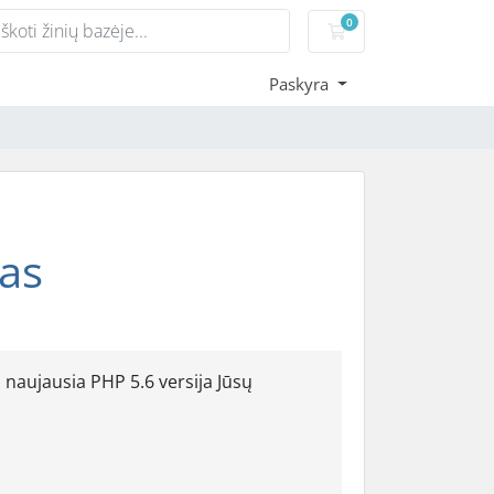
0
Pirkinių krepšelis
Paskyra
mas
aujausia PHP 5.6 versija Jūsų