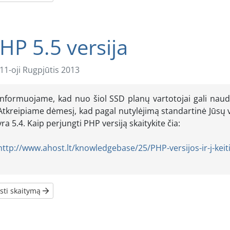
HP 5.5 versija
11-oji Rugpjūtis 2013
Informuojame, kad nuo šiol SSD planų vartotojai gali naudo
Atkreipiame dėmesį, kad pagal nutylėjimą standartinė Jūsų v
yra 5.4. Kaip perjungti PHP versiją skaitykite čia:
http://www.ahost.lt/knowledgebase/25/PHP-versijos-ir-j-kei
sti skaitymą