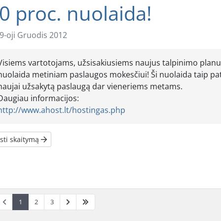
0 proc. nuolaida!
9-oji Gruodis 2012
Visiems vartotojams, užsisakiusiems naujus talpinimo planu
nuolaida metiniam paslaugos mokesčiui! Ši nuolaida taip pat
naujai užsakytą paslaugą dar vieneriems metams.
Daugiau informacijos:
http://www.ahost.lt/hostingas.php
sti skaitymą
1
2
3