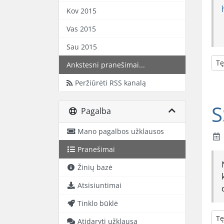
Kov 2015
Vas 2015
Sau 2015
Tę
Ankstesni pranešimai...
Peržiūrėti RSS kanalą
S
Pagalba
Mano pagalbos užklausos
Pranešimai
Žinių bazė
Atsisiuntimai
Tinklo būklė
Tę
Atidaryti užklausą