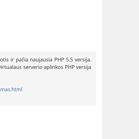
tis ir pačia naujausia PHP 5.5 versija.
irtualaus serverio aplinkos PHP versija
timas.html