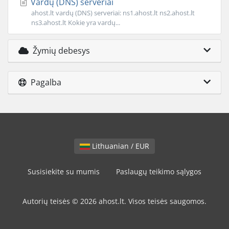
Vardų (DNS) serveriai
ahost.lt vardų (DNS) serveriai: ns1.ahost.lt ns2.ahost.lt
ns3.ahost.lt Kokie yra vardų...
Žymių debesys
Pagalba
Lithuanian / EUR
Susisiekite su mumis
Paslaugų teikimo sąlygos
Autorių teisės © 2026 ahost.lt. Visos teisės saugomos.