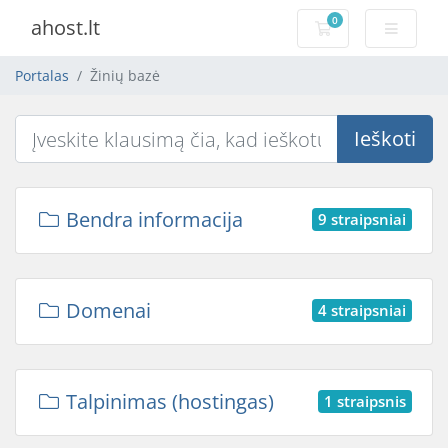
0
ahost.lt
Pirkinių krepšelis
Portalas
Žinių bazė
Ieškoti
Bendra informacija
9 straipsniai
Domenai
4 straipsniai
Talpinimas (hostingas)
1 straipsnis