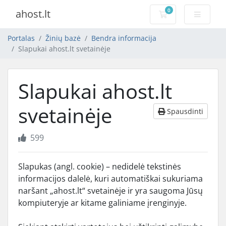
0
ahost.lt
Pirkinių krepšelis
Portalas
Žinių bazė
Bendra informacija
Slapukai ahost.lt svetainėje
Slapukai ahost.lt
svetainėje
Spausdinti
599
Slapukas (angl. cookie) – nedidelė tekstinės
informacijos dalelė, kuri automatiškai sukuriama
naršant „ahost.lt“ svetainėje ir yra saugoma Jūsų
kompiuteryje ar kitame galiniame įrenginyje.