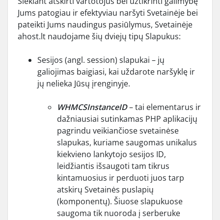
Siekiant atskirti vartotojus bei užtikrinti galimybę
Jums patogiau ir efektyviau naršyti Svetainėje bei
pateikti Jums naudingus pasiūlymus, Svetainėje
ahost.lt naudojame šių dviejų tipų Slapukus:
Sesijos (angl. session) slapukai – jų
galiojimas baigiasi, kai uždarote naršyklę ir
jų nelieka Jūsų įrenginyje.
WHMCSInstanceID
– tai elementarus ir
dažniausiai sutinkamas PHP aplikacijų
pagrindu veikiančiose svetainėse
slapukas, kuriame saugomas unikalus
kiekvieno lankytojo sesijos ID,
leidžiantis išsaugoti tam tikrus
kintamuosius ir perduoti juos tarp
atskirų Svetainės puslapių
(komponentų). Šiuose slapukuose
saugoma tik nuoroda į serberuke