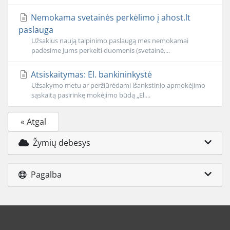
Nemokama svetainės perkėlimo į ahost.lt
paslauga
Užsakius naują talpinimo paslaugą mes nemokamai
padėsime Jums perkelti duomenis (svetainė,...
Atsiskaitymas: El. bankininkystė
Užsakymo metu ar peržiūrėdami išankstinio apmokėjimo
sąskaitą pasirinkę mokėjimo būdą „El....
« Atgal
Žymių debesys
Pagalba