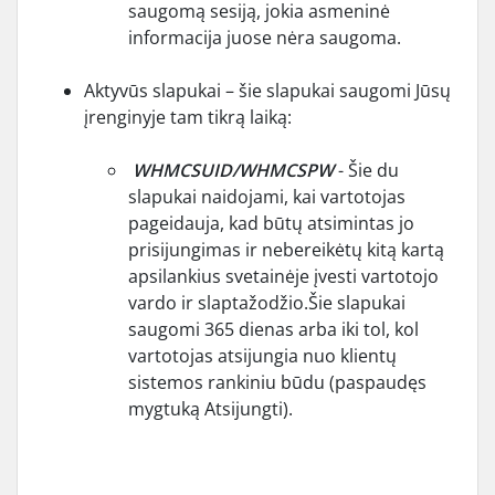
saugomą sesiją, jokia asmeninė
informacija juose nėra saugoma.
Aktyvūs slapukai – šie slapukai saugomi Jūsų
įrenginyje tam tikrą laiką:
WHMCSUID/WHMCSPW
- Šie du
slapukai naidojami, kai vartotojas
pageidauja, kad būtų atsimintas jo
prisijungimas ir nebereikėtų kitą kartą
apsilankius svetainėje įvesti vartotojo
vardo ir slaptažodžio.Šie slapukai
saugomi 365 dienas arba iki tol, kol
vartotojas atsijungia nuo klientų
sistemos rankiniu būdu (paspaudęs
mygtuką Atsijungti).