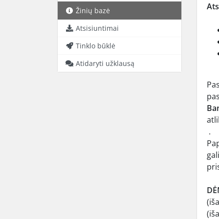
Ats
Žinių bazė
Atsisiuntimai
Tinklo būklė
Atidaryti užklausą
Pas
pa
Ba
atl
.
Pap
ga
pri
DĖ
(iš
(iš