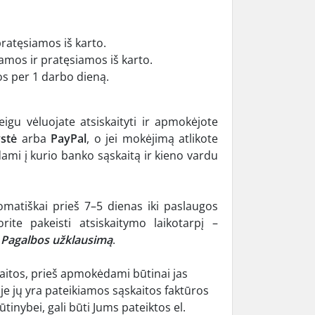
ratęsiamos iš karto.
amos ir pratęsiamos iš karto.
s per 1 darbo dieną.
igu vėluojate atsiskaityti ir apmokėjote
ystė
arba
PayPal
, o jei mokėjimą atlikote
ami į kurio banko sąskaitą ir kieno vardu
matiškai prieš 7–5 dienas iki paslaugos
te pakeisti atsiskaitymo laikotarpį –
e
Pagalbos užklausimą
.
kaitos, prieš apmokėdami būtinai jas
oje jų yra pateikiamos sąskaitos faktūros
tinybei, gali būti Jums pateiktos el.