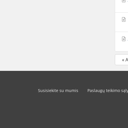
« 
Susisiekite su mumis
Paslaugų teikimo sąl