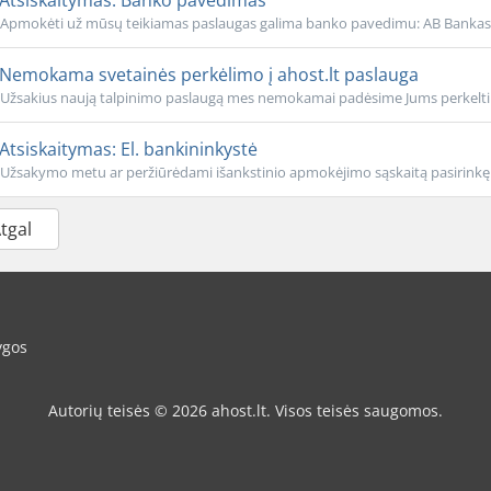
Atsiskaitymas: Banko pavedimas
Apmokėti už mūsų teikiamas paslaugas galima banko pavedimu: AB Bankas
Nemokama svetainės perkėlimo į ahost.lt paslauga
Užsakius naują talpinimo paslaugą mes nemokamai padėsime Jums perkelti 
Atsiskaitymas: El. bankininkystė
Užsakymo metu ar peržiūrėdami išankstinio apmokėjimo sąskaitą pasirinkę 
Atgal
ygos
Autorių teisės © 2026 ahost.lt. Visos teisės saugomos.