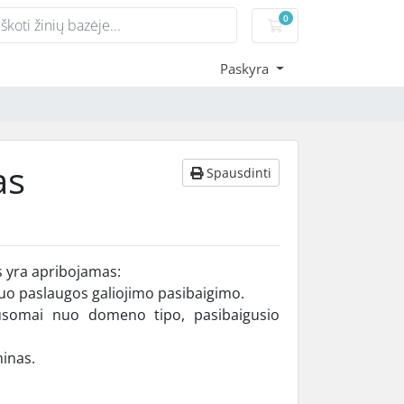
0
Pirkinių krepšelis
Paskyra
as
Spausdinti
as yra apribojamas:
uo paslaugos galiojimo pasibaigimo.
usomai nuo domeno tipo, pasibaigusio
minas.