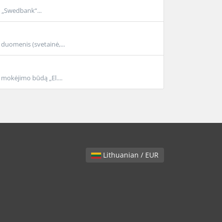
 „Swedbank“...
duomenis (svetainė,...
mokėjimo būdą „El....
Lithuanian / EUR