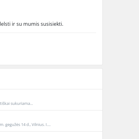
ti ir su mumis susisiekti.
tiškai sukuriama...
užės 14 d., Vilnius. I....