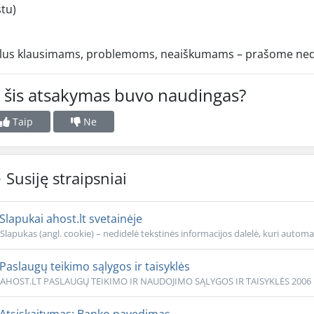
štu)
ilus klausimams, problemoms, neaiškumams – prašome nedels
 šis atsakymas buvo naudingas?
Taip
Ne
Susiję straipsniai
Slapukai ahost.lt svetainėje
Slapukas (angl. cookie) – nedidelė tekstinės informacijos dalelė, kuri automa
Paslaugų teikimo sąlygos ir taisyklės
AHOST.LT PASLAUGŲ TEIKIMO IR NAUDOJIMO SĄLYGOS IR TAISYKLĖS 2006 m. geg