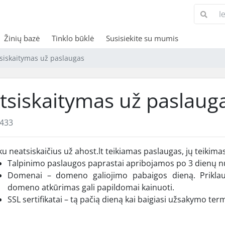
Žinių bazė
Tinklo būklė
Susisiekite su mumis
siskaitymas už paslaugas
tsiskaitymas už paslaug
433
ku neatsiskaičius už ahost.lt teikiamas paslaugas, jų teikim
Talpinimo paslaugos paprastai apribojamos po 3 dienų n
Domenai – domeno galiojimo pabaigos dieną. Prikla
domeno atkūrimas gali papildomai kainuoti.
SSL sertifikatai – tą pačią dieną kai baigiasi užsakymo ter