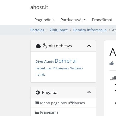
ahost.lt
Pagrindinis
Parduotuvė
Pranešimai
Portalas
Žinių bazė
Bendra informacija
At
Žymių debesys
A
Domenai
DirectAsmin
perkėlimas
Privatumas
Valdymo
įrankis
Lai
Pagalba
Mano pagalbos užklausos
Pranešimai