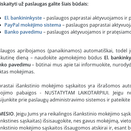
iskaityti už paslaugas galite šiais būdais:
El. bankininkyste
– paslaugos paprastai aktyvuojamos ir p
PayPal mokėjimo sistema
– paslaugos paprastai aktyvuoj
Banko pavedimu
– paslaugos aktyvuojamos ir pratęsiamo
laugos apribojamos (panaikinamos) automatiškai, todėl je
skutinę dieną – naudokite apmokėjimo būdus
El. bankink
nko pavedimu
– būtinai mus apie tai informuokite, nurodyd
iktas mokėjimas.
rastai išankstinio mokėjimo sąskaitos yra išrašomos auto
liojimo pabaigos - NUSTATYTAM LAIKOTARPIUI. Jeigu nori
sijunkite prie paslaugų administravimo sistemos ir pateikit
MESIO
. Jeigu Jums yra reikalingos išankstinio mokėjimo sąs
ankstines sąskaitas) išsisaugokite, nes gavus mokėjimą, viet
ankstinio mokėjimo sąskaitos išsaugomos atskirai ir, esant bū