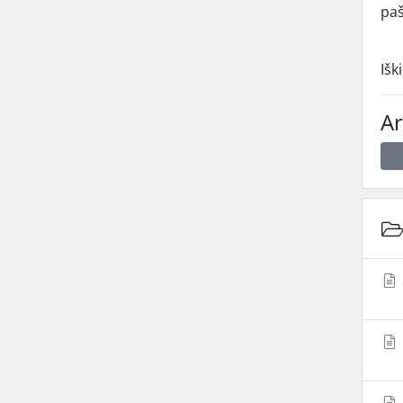
pa
Išk
Ar