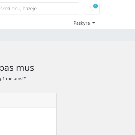
0
Pirkinių krepšelis
Paskyra
 pas mus
ną 1 metams!*